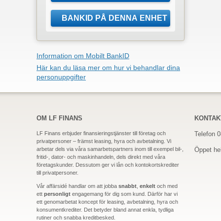
Information om Mobilt BankID
Här kan du läsa mer om hur vi behandlar dina
personuppgifter
OM LF FINANS
KONTAK
LF Finans erbjuder finansieringstjänster till företag och
Telefon 
privatpersoner – främst leasing, hyra och avbetalning. Vi
arbetar dels via våra samarbetspartners inom till exempel bil-,
Öppet hel
fritid-,
dator-
och maskinhandeln, dels direkt med våra
företagskunder. Dessutom ger vi lån och kontokortskrediter
till privatpersoner.
Vår affärsidé handlar om att jobba
snabbt
,
enkelt
och med
ett
personligt
engagemang för dig som kund. Därför har vi
ett genomarbetat koncept för leasing, avbetalning, hyra och
konsumentkrediter. Det betyder bland annat enkla, tydliga
rutiner och snabba kreditbesked.