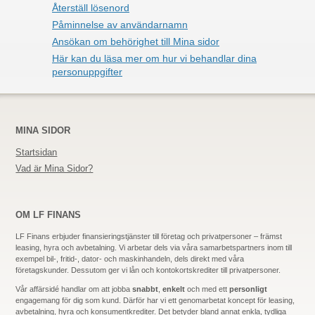
Återställ lösenord
Påminnelse av användarnamn
Ansökan om behörighet till Mina sidor
Här kan du läsa mer om hur vi behandlar dina
personuppgifter
MINA SIDOR
Startsidan
Vad är Mina Sidor?
OM LF FINANS
LF Finans erbjuder finansieringstjänster till företag och privatpersoner – främst
leasing, hyra och avbetalning. Vi arbetar dels via våra samarbetspartners inom till
exempel bil-, fritid-,
dator-
och maskinhandeln, dels direkt med våra
företagskunder. Dessutom ger vi lån och kontokortskrediter till privatpersoner.
Vår affärsidé handlar om att jobba
snabbt
,
enkelt
och med ett
personligt
engagemang för dig som kund. Därför har vi ett genomarbetat koncept för leasing,
avbetalning, hyra och konsumentkrediter. Det betyder bland annat enkla, tydliga